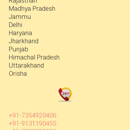
Rajasthan
Madhya Pradesh
Jammu
Delhi
Haryana
Jharkhand
Punjab
Himachal Pradesh
Uttarakhand
Orisha
+91-7354920406
+91-9131190455