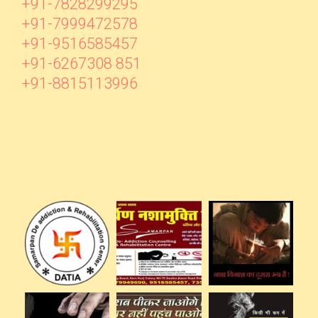
+91-7828299295
+91-7999472578
+91-9516585457
+91-6267308 851
+91-8815113996