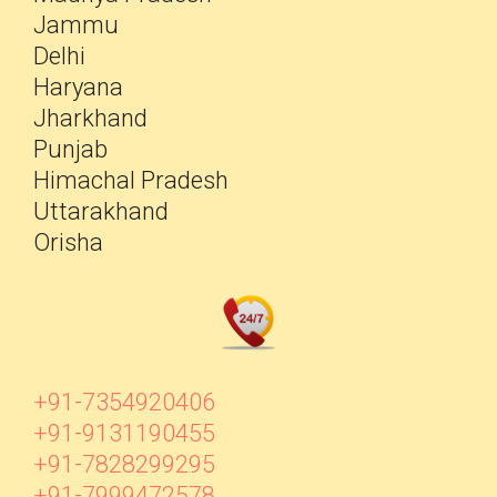
Jammu
Delhi
Haryana
Jharkhand
Punjab
Himachal Pradesh
Uttarakhand
Orisha
+91-7354920406
+91-9131190455
+91-7828299295
+91-7999472578