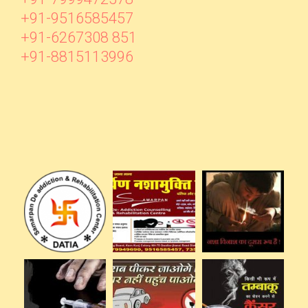
+91-9516585457
+91-6267308 851
+91-8815113996