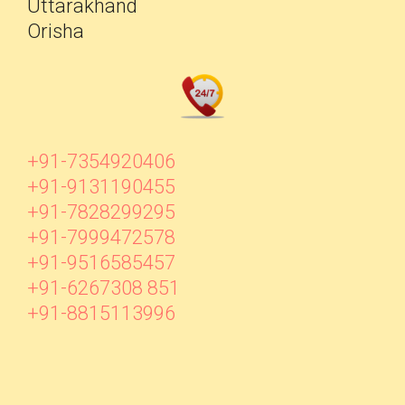
Uttarakhand
Orisha
+91-7354920406
+91-9131190455
+91-7828299295
+91-7999472578
+91-9516585457
+91-6267308 851
+91-8815113996