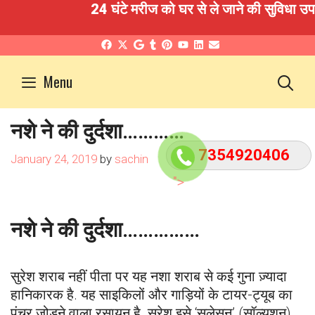
24 घंटे मरीज को घर से ले जाने की सुविधा 
Skip
to
S
Menu
content
नशे ने की दुर्दशा…………
7354920406
January 24, 2019
by
sachin
">
नशे ने की दुर्दशा……………
सुरेश शराब नहीं पीता पर यह नशा शराब से कई गुना ज़्यादा
हानिकारक है. यह साइकिलों और गाड़ियों के टायर-ट्यूब का
पंचर जोड़ने वाला रसायन है. सुरेश इसे ‘सुलेसन’ (सॉल्युशन)