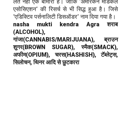
लत नहीं एक बीमारी है। जोकि “अमेरिकन मेडिकल
एसोसिएशन” की रिसर्च से भी सिद्ध हुआ है। जिसे
“एडिक्टिव पर्सनालिटी डिसऑडर” नाम दिया गया है।
nasha mukti kendra
Agra
शराब
(ALCOHOL),
गांजा(CANNABIS/MARIJUANA), ब्राउन
शुगर(BROWN SUGAR), स्मैक(SMACK),
अफीम(OPIUM), चरस(HASHISH), टॅब्लेट्स,
सिलोचन, थिनर आदि से छुटकारा