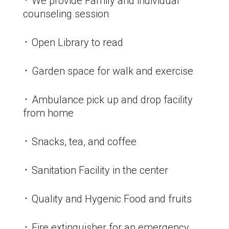
᛫ We provide Family and individual
counseling session
᛫ Open Library to read
᛫ Garden space for walk and exercise
᛫ Ambulance pick up and drop facility
from home
᛫ Snacks, tea, and coffee
᛫ Sanitation Facility in the center
᛫ Quality and Hygenic Food and fruits
᛫ Fire extinguisher for an emergency