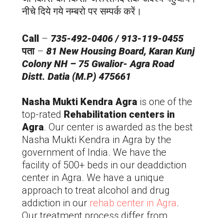
नीचे दिये गये नम्बरो पर सम्पर्क करें।
Call
–
735-492-0406 / 913-119-0455
पता
–
81 New Housing Board, Karan Kunj
Colony NH – 75 Gwalior-
Agra
Road
Distt. Datia (M.P) 475661
Nasha Mukti Kendra
Agra
is one of the
top-rated
Rehabilitation centers in
Agra
. Our center is awarded as the best
Nasha Mukti Kendra in
Agra
by the
government of India. We have the
facility of 500+ beds in our deaddiction
center in
Agra
. We have a unique
approach to treat alcohol and drug
addiction in our
rehab center in
Agra
.
Our treatment process differ from