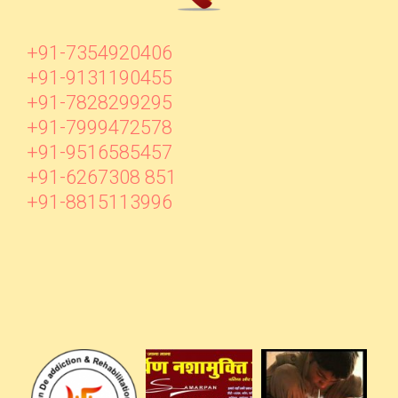
+91-7354920406
+91-9131190455
+91-7828299295
+91-7999472578
+91-9516585457
+91-6267308 851
+91-8815113996