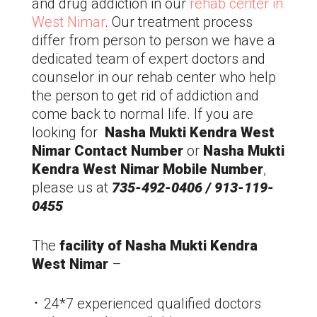
and drug addiction in our
rehab center in
West Nimar
. Our treatment process
differ from person to person we have a
dedicated team of expert doctors and
counselor in our rehab center who help
the person to get rid of addiction and
come back to normal life. If you are
looking for
Nasha Mukti Kendra
West
Nimar
Contact Number
or
Nasha Mukti
Kendra
West Nimar
Mobile Number
,
please us at
735-492-0406 / 913-119-
0455
The
facility of Nasha Mukti Kendra
West Nimar
–
᛫ 24*7 experienced qualified doctors