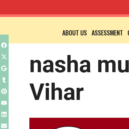
Skip
to
ABOUT US
ASSESSMENT
content
nasha mu
Vihar