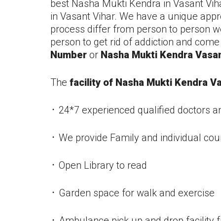
best Nasha Mukti Kendra in
Vasant Vih
in
Vasant Vihar
. We have a unique appro
process differ from person to person w
person to get rid of addiction and come 
Number
or
Nasha Mukti Kendra
Vasan
The
facility of Nasha Mukti Kendra
Va
᛫ 24*7 experienced qualified doctors a
᛫ We provide Family and individual cou
᛫ Open Library to read
᛫ Garden space for walk and exercise
᛫ Ambulance pick up and drop facility