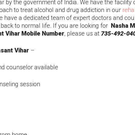
ar
by the government of India. We have the facility 
ach to treat alcohol and drug addiction in our
reha
e have a dedicated team of expert doctors and cou
back to normal life. If you are looking for
Nasha M
t Vihar
Mobile Number
, please us at
735-492-040
sant Vihar
–
nd counselor available
nseling session
 from home