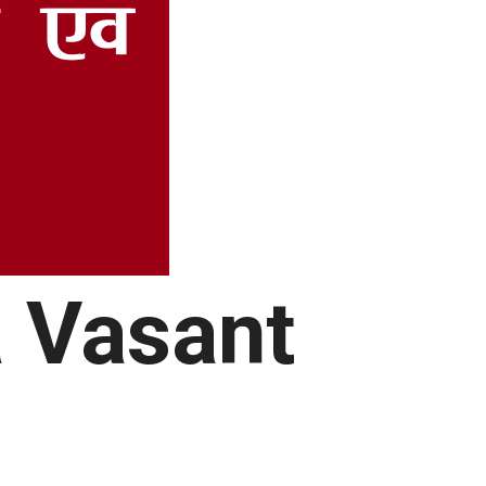
a
Vasant