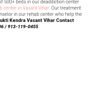
of 500+ beds in our deaddiction center
b center in
Vasant Vihar
. Our treatment
nselor in our rehab center who help the
ukti Kendra
Vasant Vihar
Contact
6 / 913-119-0455