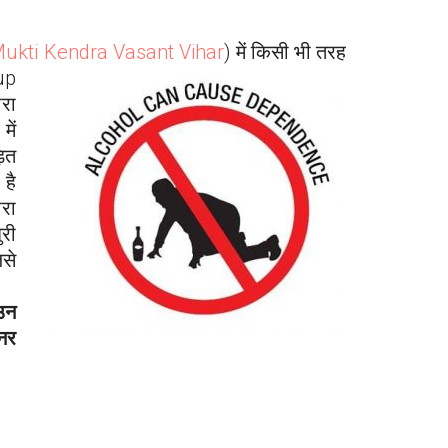
ukti Kendra
Vasant Vihar
) में किसी भी तरह
up
ारा
में
ड़ित
 है
ारा
ुरी
िसे
उन
नर