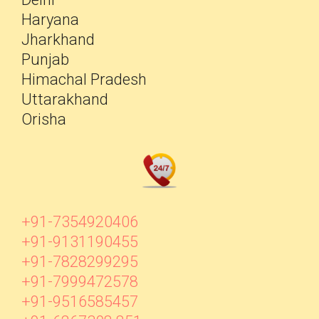
Haryana
Jharkhand
Punjab
Himachal Pradesh
Uttarakhand
Orisha
+91-7354920406
+91-9131190455
+91-7828299295
+91-7999472578
+91-9516585457