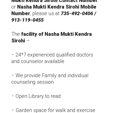
Mukti Kendra
Sirohi
Contact Number
or
Nasha Mukti Kendra
Sirohi
Mobile
Number
, please us at
735-492-0406 /
913-119-0455
The
facility of Nasha Mukti Kendra
Sirohi
–
᛫ 24*7 experienced qualified doctors
and counselor available
᛫ We provide Family and individual
counseling session
᛫ Open Library to read
᛫ Garden space for walk and exercise