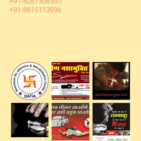
+91-6267308 851
+91-8815113996