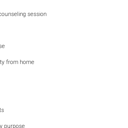
 counseling session
se
ity from home
ts
cy purpose