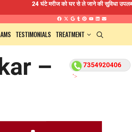
24 घंटे मरीज को घर से ले जाने की सुविधा उपलब्ध है 
SEARCH
RAMS
TESTIMONIALS
TREATMENT
kar –
7354920406
">