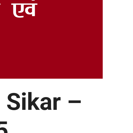
a
Sikar –
5