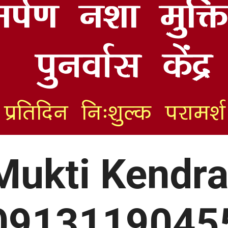
Mukti Kendr
0913119045