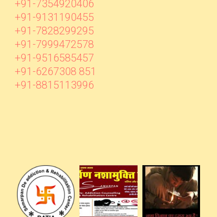
+91-7354920406
+91-9131190455
+91-7828299295
+91-7999472578
+91-9516585457
+91-6267308 851
+91-8815113996