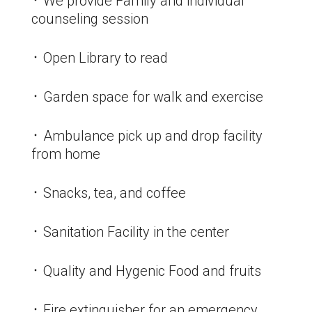
᛫ We provide Family and individual
counseling session
᛫ Open Library to read
᛫ Garden space for walk and exercise
᛫ Ambulance pick up and drop facility
from home
᛫ Snacks, tea, and coffee
᛫ Sanitation Facility in the center
᛫ Quality and Hygenic Food and fruits
᛫ Fire extinguisher for an emergency