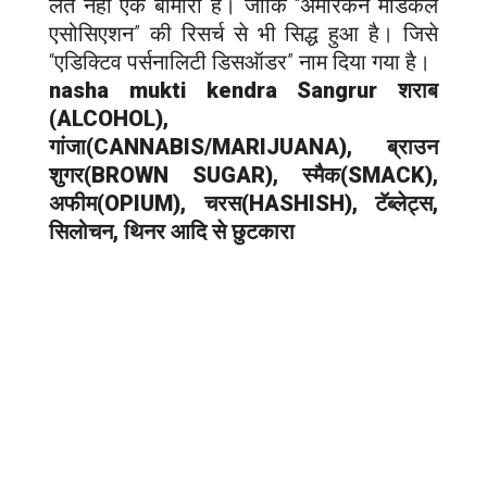
लत नहीं एक बीमारी है। जोकि “अमेरिकन मेडिकल
एसोसिएशन” की रिसर्च से भी सिद्ध हुआ है। जिसे
“एडिक्टिव पर्सनालिटी डिसऑडर” नाम दिया गया है।
nasha mukti kendra
Sangrur
शराब
(ALCOHOL),
गांजा(CANNABIS/MARIJUANA), ब्राउन
शुगर(BROWN SUGAR), स्मैक(SMACK),
अफीम(OPIUM), चरस(HASHISH), टॅब्लेट्स,
सिलोचन, थिनर आदि से छुटकारा