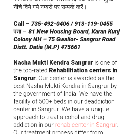
नीचे दिये गये नम्बरो पर सम्पर्क करें।
Call
–
735-492-0406 / 913-119-0455
पता
–
81 New Housing Board, Karan Kunj
Colony NH – 75 Gwalior-
Sangrur
Road
Distt. Datia (M.P) 475661
Nasha Mukti Kendra
Sangrur
is one of
the top-rated
Rehabilitation centers in
Sangrur
. Our center is awarded as the
best Nasha Mukti Kendra in
Sangrur
by
the government of India. We have the
facility of 500+ beds in our deaddiction
center in
Sangrur
. We have a unique
approach to treat alcohol and drug
addiction in our
rehab center in
Sangrur
.
Our treatment process differ from