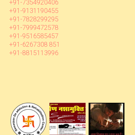
+91-7354920406
+91-9131190455
+91-7828299295
+91-7999472578
+91-9516585457
+91-6267308 851
+91-8815113996