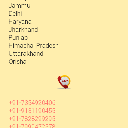
Jammu
Delhi
Haryana
Jharkhand
Punjab
Himachal Pradesh
Uttarakhand
Orisha
+91-7354920406
+91-9131190455
+91-7828299295
+91-7999472578