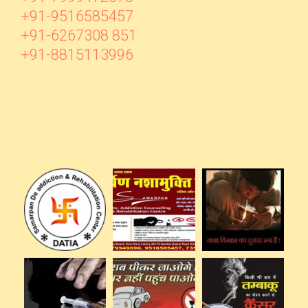
+91-9516585457
+91-6267308 851
+91-8815113996