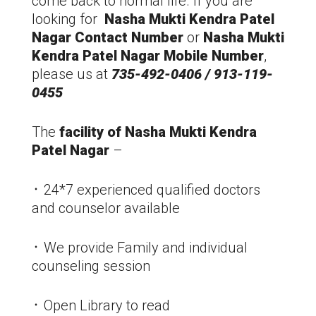
come back to normal life. If you are
looking for
Nasha Mukti Kendra
Patel
Nagar
Contact Number
or
Nasha Mukti
Kendra
Patel Nagar
Mobile Number
,
please us at
735-492-0406 / 913-119-
0455
The
facility of Nasha Mukti Kendra
Patel Nagar
–
᛫ 24*7 experienced qualified doctors
and counselor available
᛫ We provide Family and individual
counseling session
᛫ Open Library to read