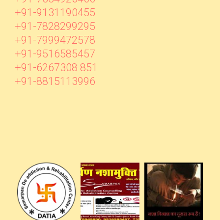
+91-9131190455
+91-7828299295
+91-7999472578
+91-9516585457
+91-6267308 851
+91-8815113996