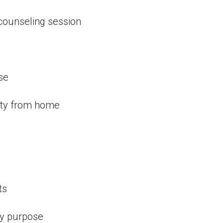
 counseling session
se
ity from home
ts
cy purpose