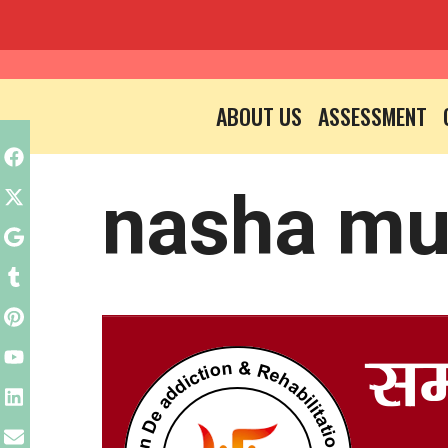
Skip
to
ABOUT US
ASSESSMENT
content
nasha mu