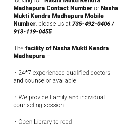
looking for
Nasha Mukti Kendra
Madhepura
Contact Number
or
Nasha
Mukti Kendra
Madhepura
Mobile
Number
, please us at
735-492-0406 /
913-119-0455
The
facility of Nasha Mukti Kendra
Madhepura
–
᛫ 24*7 experienced qualified doctors
and counselor available
᛫ We provide Family and individual
counseling session
᛫ Open Library to read