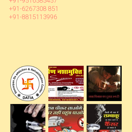
+91-9516585457
+91-6267308 851
+91-8815113996