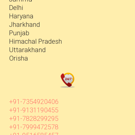
Delhi
Haryana
Jharkhand
Punjab
Himachal Pradesh
Uttarakhand
Orisha
+91-7354920406
+91-9131190455
+91-7828299295
+91-7999472578