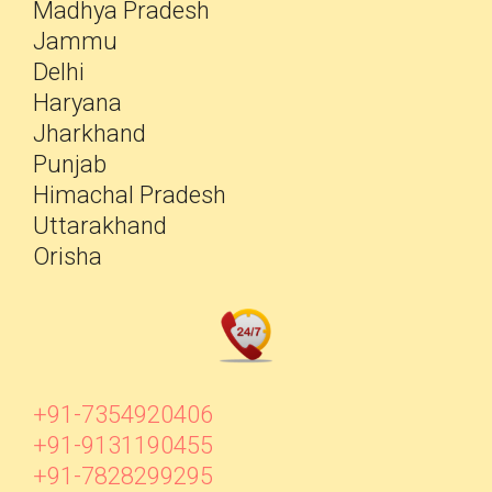
Madhya Pradesh
Jammu
Delhi
Haryana
Jharkhand
Punjab
Himachal Pradesh
Uttarakhand
Orisha
+91-7354920406
+91-9131190455
+91-7828299295