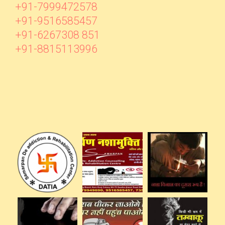
+91-7999472578
+91-9516585457
+91-6267308 851
+91-8815113996