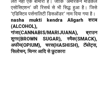
लत नहीं एक बीमारी है। जोकि “अमेरिकन मेडिकल
एसोसिएशन” की रिसर्च से भी सिद्ध हुआ है। जिसे
“एडिक्टिव पर्सनालिटी डिसऑडर” नाम दिया गया है।
nasha mukti kendra
Aligarh
शराब
(ALCOHOL),
गांजा(CANNABIS/MARIJUANA), ब्राउन
शुगर(BROWN SUGAR), स्मैक(SMACK),
अफीम(OPIUM), चरस(HASHISH), टॅब्लेट्स,
सिलोचन, थिनर आदि से छुटकारा