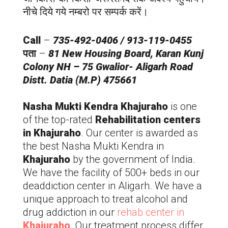
नीचे दिये गये नम्बरो पर सम्पर्क करें।
Call
–
735-492-0406 / 913-119-0455
पता
–
81 New Housing Board, Karan Kunj
Colony NH – 75 Gwalior-
Aligarh
Road
Distt. Datia (M.P) 475661
Nasha Mukti Kendra Khajuraho
is one
of the top-rated
Rehabilitation centers
in Khajuraho
. Our center is awarded as
the best Nasha Mukti Kendra in
Khajuraho
by the government of India.
We have the facility of 500+ beds in our
deaddiction center in
Aligarh
. We have a
unique approach to treat alcohol and
drug addiction in our
rehab center in
Khajuraho
. Our treatment process differ