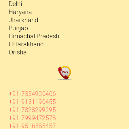
Delhi
Haryana
Jharkhand
Punjab
Himachal Pradesh
Uttarakhand
Orisha
+91-7354920406
+91-9131190455
+91-7828299295
+91-7999472578
+91-9516585457