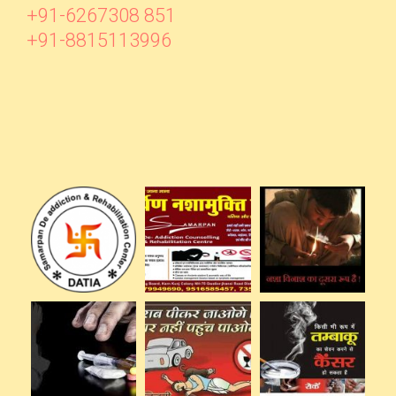
+91-6267308 851
+91-8815113996