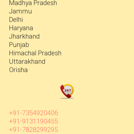
Madhya Pradesh
Jammu
Delhi
Haryana
Jharkhand
Punjab
Himachal Pradesh
Uttarakhand
Orisha
+91-7354920406
+91-9131190455
+91-7828299295