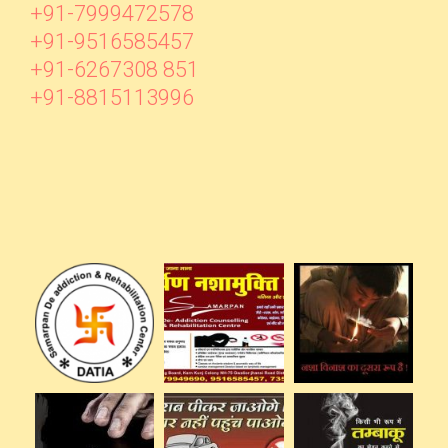
+91-7999472578
+91-9516585457
+91-6267308 851
+91-8815113996