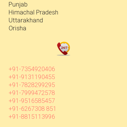
Punjab
Himachal Pradesh
Uttarakhand
Orisha
+91-7354920406
+91-9131190455
+91-7828299295
+91-7999472578
+91-9516585457
+91-6267308 851
+91-8815113996