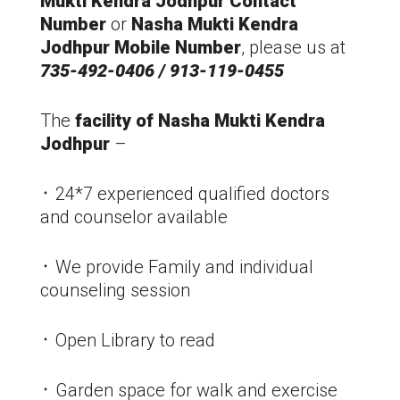
Mukti Kendra
Jodhpur
Contact
Number
or
Nasha Mukti Kendra
Jodhpur
Mobile Number
, please us at
735-492-0406 / 913-119-0455
The
facility of Nasha Mukti Kendra
Jodhpur
–
᛫ 24*7 experienced qualified doctors
and counselor available
᛫ We provide Family and individual
counseling session
᛫ Open Library to read
᛫ Garden space for walk and exercise