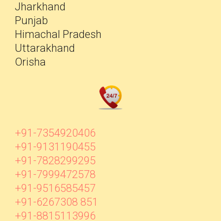
Jharkhand
Punjab
Himachal Pradesh
Uttarakhand
Orisha
+91-7354920406
+91-9131190455
+91-7828299295
+91-7999472578
+91-9516585457
+91-6267308 851
+91-8815113996