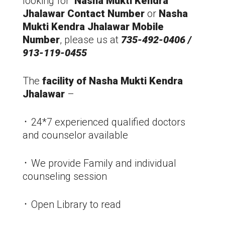
looking for
Nasha Mukti Kendra
Jhalawar
Contact Number
or
Nasha
Mukti Kendra
Jhalawar
Mobile
Number
, please us at
735-492-0406 /
913-119-0455
The
facility of Nasha Mukti Kendra
Jhalawar
–
᛫ 24*7 experienced qualified doctors
and counselor available
᛫ We provide Family and individual
counseling session
᛫ Open Library to read