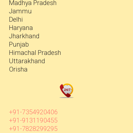
Madhya Pradesh
Jammu
Delhi
Haryana
Jharkhand
Punjab
Himachal Pradesh
Uttarakhand
Orisha
+91-7354920406
+91-9131190455
+91-7828299295