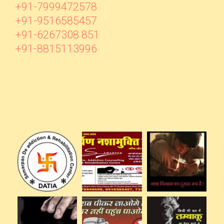
+91-7999472578
+91-9516585457
+91-6267308 851
+91-8815113996