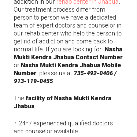
addiction in our
rehab center in
Jhabua
.
Our treatment process differ from
person to person we have a dedicated
team of expert doctors and counselor in
our rehab center who help the person to
get rid of addiction and come back to
normal life. If you are looking for
Nasha
Mukti Kendra
Jhabua
Contact Number
or
Nasha Mukti Kendra
Jhabua
Mobile
Number
, please us at
735-492-0406 /
913-119-0455
The
facility of Nasha Mukti Kendra
Jhabua
–
᛫ 24*7 experienced qualified doctors
and counselor available