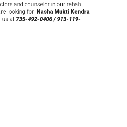
ctors and counselor in our rehab
are looking for
Nasha Mukti Kendra
e us at
735-492-0406 / 913-119-