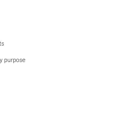
ts
cy purpose