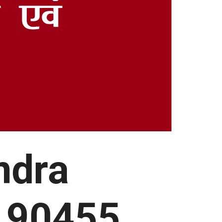
ndra
190455