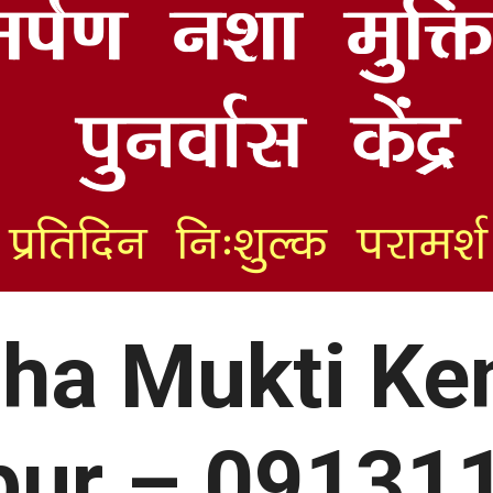
ha Mukti Ke
pur – 09131