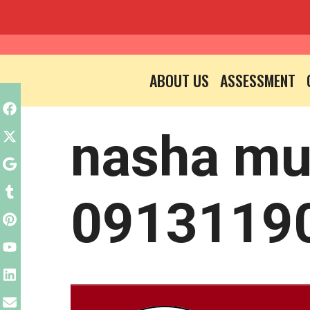
Skip
to
ABOUT US
ASSESSMENT
content
nasha mu
0913119