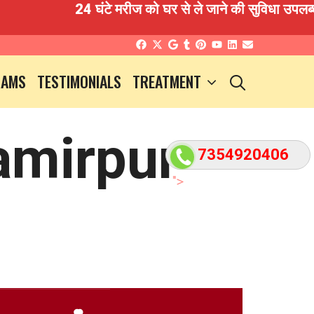
24 घंटे मरीज को घर से ले जाने की सुविधा उपलब्ध है 
SEARCH
RAMS
TESTIMONIALS
TREATMENT
amirpur –
7354920406
">