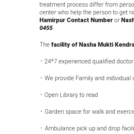
treatment process differ from pers
center who help the person to get ri
Hamirpur
Contact Number
or
Nash
0455
The
facility of Nasha Mukti Kendr
᛫ 24*7 experienced qualified doctor
᛫ We provide Family and individual
᛫ Open Library to read
᛫ Garden space for walk and exerci
᛫ Ambulance pick up and drop facil