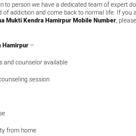
on to person we have a dedicated team of expert do
d of addiction and come back to normal life. If you 
a Mukti Kendra
Hamirpur
Mobile Number
, pleas
a
Hamirpur
–
s and counselor available
 counseling session
se
ity from home