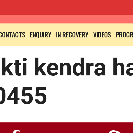
CONTACTS
ENQUIRY
IN RECOVERY
VIDEOS
PROG
kti kendra h
0455