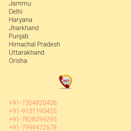
Jammu
Delhi
Haryana
Jharkhand
Punjab
Himachal Pradesh
Uttarakhand
Orisha
+91-7354920406
+91-9131190455
+91-7828299295
+91-7999472578