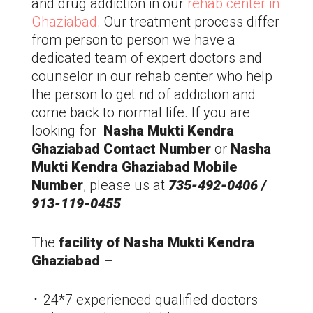
and drug addiction in our
rehab center in
Ghaziabad
. Our treatment process differ
from person to person we have a
dedicated team of expert doctors and
counselor in our rehab center who help
the person to get rid of addiction and
come back to normal life. If you are
looking for
Nasha Mukti Kendra
Ghaziabad
Contact Number
or
Nasha
Mukti Kendra
Ghaziabad
Mobile
Number
, please us at
735-492-0406 /
913-119-0455
The
facility of Nasha Mukti Kendra
Ghaziabad
–
᛫ 24*7 experienced qualified doctors