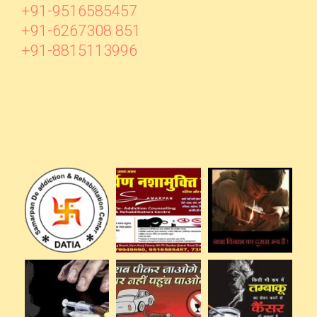
+91-9516585457
+91-6267308 851
+91-8815113996