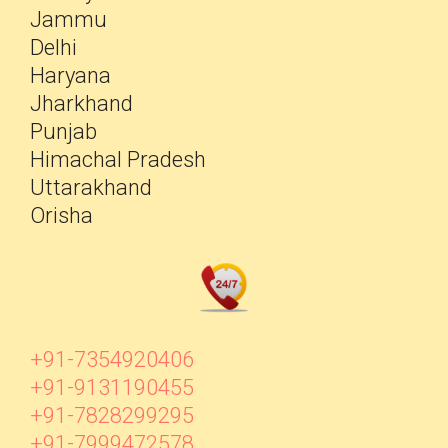
Jammu
Delhi
Haryana
Jharkhand
Punjab
Himachal Pradesh
Uttarakhand
Orisha
+91-7354920406
+91-9131190455
+91-7828299295
+91-7999472578