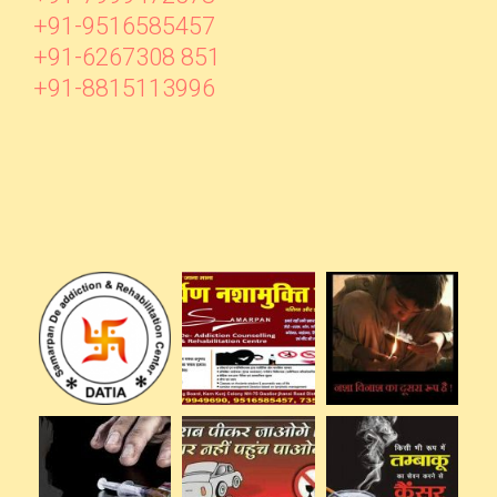
+91-9516585457
+91-6267308 851
+91-8815113996