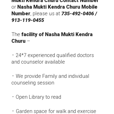
Mukti Kendra Churu Contact Number
or
Nasha Mukti Kendra Churu
Mobile
Number
, please us at
735-492-0406 /
913-119-0455
The
facility of Nasha Mukti Kendra
Churu
–
᛫ 24*7 experienced qualified doctors
and counselor available
᛫ We provide Family and individual
counseling session
᛫ Open Library to read
᛫ Garden space for walk and exercise