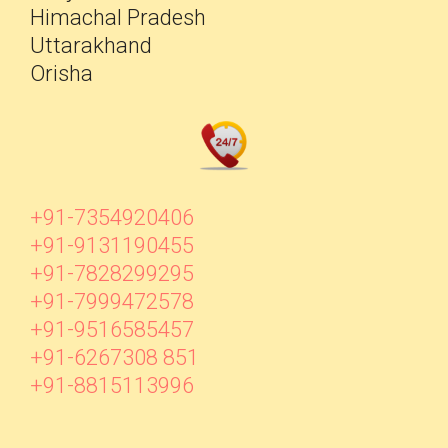
Himachal Pradesh
Uttarakhand
Orisha
+91-7354920406
+91-9131190455
+91-7828299295
+91-7999472578
+91-9516585457
+91-6267308 851
+91-8815113996