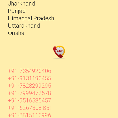
Jharkhand
Punjab
Himachal Pradesh
Uttarakhand
Orisha
+91-7354920406
+91-9131190455
+91-7828299295
+91-7999472578
+91-9516585457
+91-6267308 851
+91-8815113996