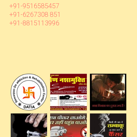
+91-9516585457
+91-6267308 851
+91-8815113996