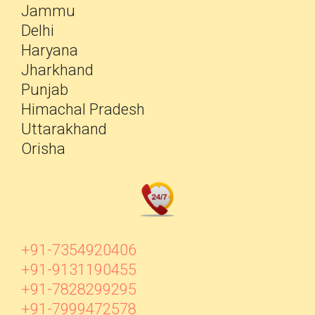
Jammu
Delhi
Haryana
Jharkhand
Punjab
Himachal Pradesh
Uttarakhand
Orisha
+91-7354920406
+91-9131190455
+91-7828299295
+91-7999472578