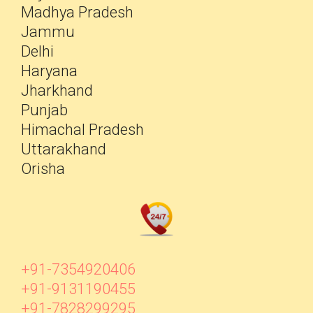
Madhya Pradesh
Jammu
Delhi
Haryana
Jharkhand
Punjab
Himachal Pradesh
Uttarakhand
Orisha
+91-7354920406
+91-9131190455
+91-7828299295