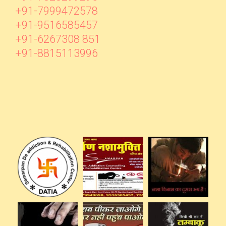
+91-7999472578
+91-9516585457
+91-6267308 851
+91-8815113996