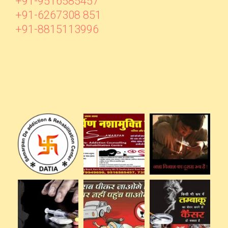
+91-9516585457
+91-6267308 851
+91-8815113996