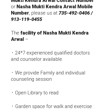
Mukti Kendra
Arwal
Contact Number
or
Nasha Mukti Kendra
Arwal
Mobile
Number
, please us at
735-492-0406 /
913-119-0455
The
facility of Nasha Mukti Kendra
Arwal
–
᛫ 24*7 experienced qualified doctors
and counselor available
᛫ We provide Family and individual
counseling session
᛫ Open Library to read
᛫ Garden space for walk and exercise