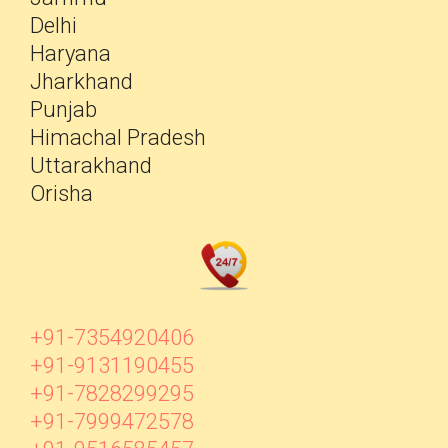
Delhi
Haryana
Jharkhand
Punjab
Himachal Pradesh
Uttarakhand
Orisha
+91-7354920406
+91-9131190455
+91-7828299295
+91-7999472578