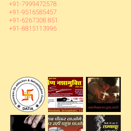
+91-7999472578
+91-9516585457
+91-6267308 851
+91-8815113996