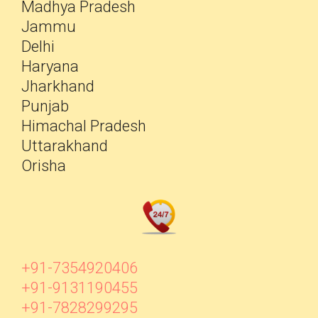
Madhya Pradesh
Jammu
Delhi
Haryana
Jharkhand
Punjab
Himachal Pradesh
Uttarakhand
Orisha
+91-7354920406
+91-9131190455
+91-7828299295