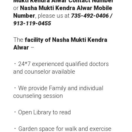
Mukti Kendra Alwar Contact Number
or
Nasha Mukti Kendra Alwar Mobile
Number
, please us at
735-492-0406 /
913-119-0455
The
facility of Nasha Mukti Kendra
Alwar
–
᛫ 24*7 experienced qualified doctors
and counselor available
᛫ We provide Family and individual
counseling session
᛫ Open Library to read
᛫ Garden space for walk and exercise