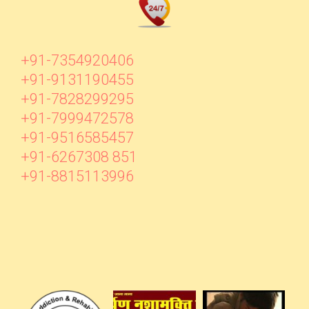
+91-7354920406
+91-9131190455
+91-7828299295
+91-7999472578
+91-9516585457
+91-6267308 851
+91-8815113996